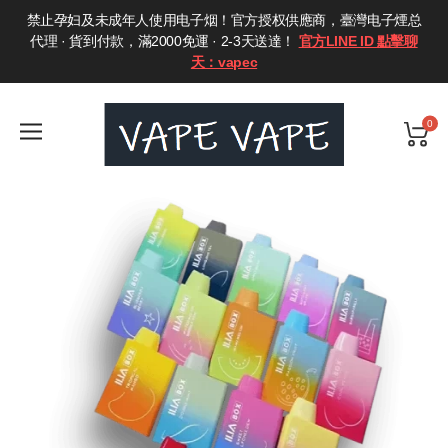
禁止孕妇及未成年人使用电子烟！官方授权供應商，臺灣电子煙总
代理 · 貨到付款，滿2000免運 · 2-3天送達！
官方LINE ID 點擊聊
天：vapec
0