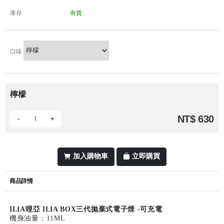
庫存
有貨
口味
檸檬
NT$ 630
-
+
加入購物車
立即購買
商品詳情
ILIA哩亞 ILIA BOX三代抛棄式電子煙 -可充電
機身油量：11ML