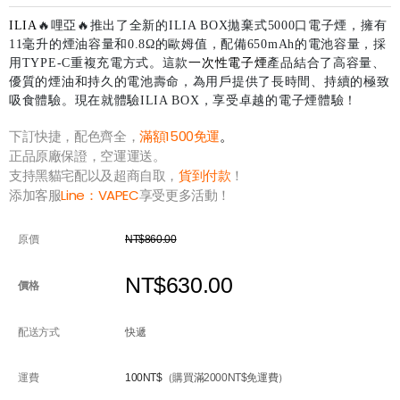
ILIA
🔥哩亞🔥推出了全新的ILIA BOX拋棄式5000口電子煙，擁有
11毫升的煙油容量和0.8Ω的歐姆值，配備650mAh的電池容量，採
用TYPE-C重複充電方式。這款
一次性電子煙
產品結合了高容量、
優質的煙油和持久的電池壽命，為用戶提供了長時間、持續的極致
吸食體驗。現在就體驗ILIA BOX，享受卓越的電子煙體驗！
下訂快捷，配色齊全，
滿額1500免運
。
正品原廠保證，空運運送。
支持黑貓宅配以及超商自取，
貨到付款
！
添加客服
Line：
VAPEC
享受更多活動！
原價
NT$860.00
NT$630.00
價格
配送方式
快遞
運費
100NT$
（購買滿2000NT$免運費）