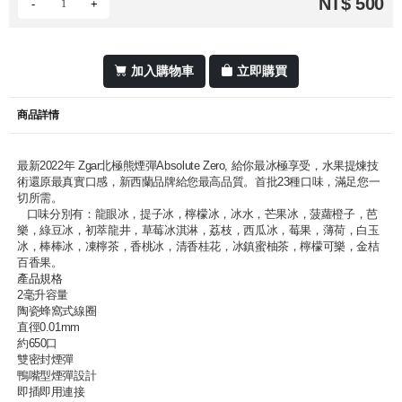
NT$ 500
-
+
加入購物車
立即購買
商品詳情
最新2022年 Zgar北極熊煙彈Absolute Zero, 給你最冰極享受，水果提煉技
術還原最真實口感，新西蘭品牌給您最高品質。首批23種口味，滿足您一
切所需。
口味分別有：龍眼冰，提子冰，檸檬冰，冰水，芒果冰，菠蘿橙子，芭
樂，綠豆冰，初萃龍井，草莓冰淇淋，荔枝，西瓜冰，莓果，薄荷，白玉
冰，棒棒冰，凍檸茶，香桃冰，清香桂花，冰鎮蜜柚茶，檸檬可樂，金桔
百香果。
產品規格
2毫升容量
陶瓷蜂窩式線圈
直徑0.01mm
約650口
雙密封煙彈
鴨嘴型煙彈設計
即插即用連接