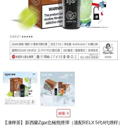
銷量: 0
【凍檸茶】新西蘭Zgar北極熊煙彈（適配RELX 5代4代煙桿）