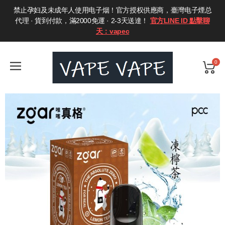
禁止孕妇及未成年人使用电子烟！官方授权供應商，臺灣电子煙总
代理 · 貨到付款，滿2000免運 · 2-3天送達！
官方LINE ID 點擊聊
天：vapec
0