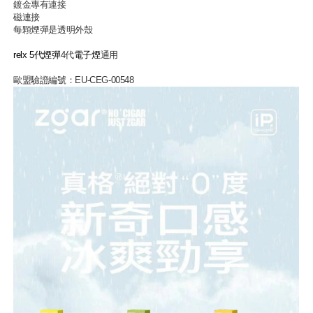
鍍金專有連接
磁連接
每顆煙彈是透明外殼
relx 5代煙彈
4代
電子煙
通用
歐盟驗證編號：EU-CEG-00548