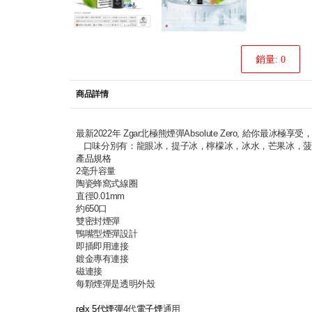
銷量: 0
商品詳情
最新2022年 Zgar北極熊煙彈Absolute Zero, 
口味分別有：龍眼冰，提子冰，檸檬冰，冰水，芒果冰，菠
產品規格
2毫升容量
陶瓷蜂窩式線圈
直徑0.01mm
約650口
雙密封煙彈
鴨嘴型煙彈設計
即插即用連接
鍍金專有連接
磁連接
每顆煙彈是透明外殼
relx 5代煙彈
4代
電子煙
通用