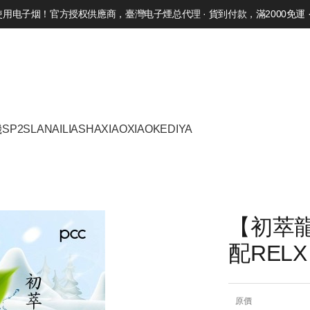
电子烟！官方授权供應商，臺灣电子煙总代理 · 貨到付款，滿2000免運 · 
機
SP2S
LANA
ILIA
SHAXIAO
XIAOKE
DIYA
【初萃龍
配REL
原價