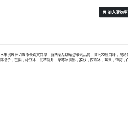
加入購物車
給你最冰極享受，水果提煉技術還原最真實口感，新西蘭品牌給您最高品質。首批23種口味，滿
蘿橙子，芭樂，綠豆冰，初萃龍井，草莓冰淇淋，荔枝，西瓜冰，莓果，薄荷，