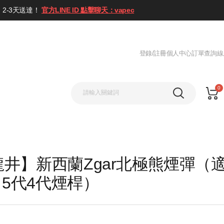
2-3天送達！
官方LINE ID 點擊聊天：vapec
登錄/註冊
個人中心
訂單查詢
線
0
井】新西蘭Zgar北極熊煙彈（
X 5代4代煙桿）