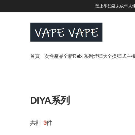
禁止孕妇及未成年人使用
首頁
一次性產品
全新Relx 系列
煙彈大全
换彈式主
DIYA系列
共計
3
件