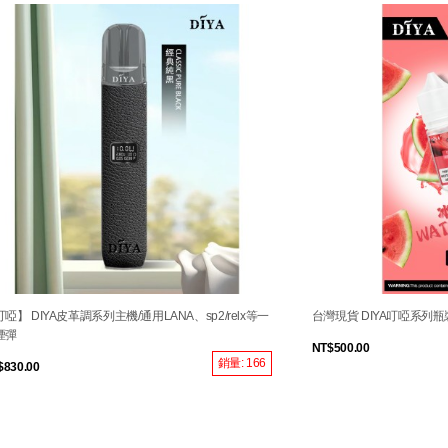
啞】 DIYA皮革調系列主機/通用LANA、sp2/relx等一
台灣現貨 DIYA叮啞系列瓶
煙彈
NT$500.00
銷量: 166
$830.00