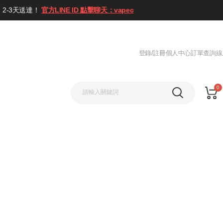
2-3天送達！
官方LINE ID 點擊聊天：vapec
登錄/註冊
個人中心
訂單查詢
線
0