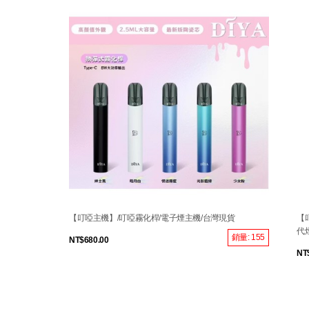
【叮啞主機】/叮啞霧化桿/電子煙主機/台灣現貨
【叮
代
銷量: 155
NT$680.00
NT