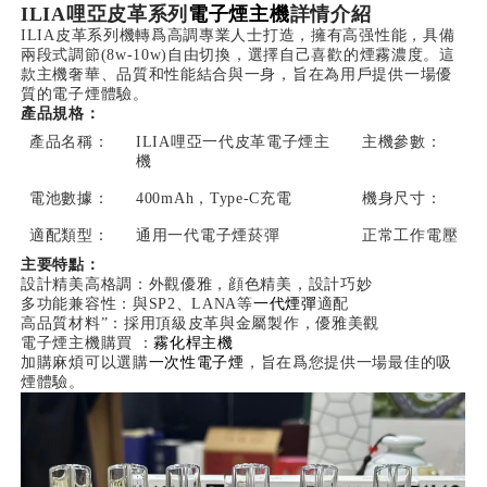
ILIA哩亞皮革系列
電子煙主機
詳情介紹
ILIA皮革系列機轉爲高調專業人士打造，擁有高强性能，具備
兩段式調節(8w-10w)自由切換，選擇自己喜歡的煙霧濃度。這
款主機奢華、品質和性能結合與一身，旨在為用戶提供一場優
質的電子煙體驗。
產品規格：
產品名稱：
ILIA哩亞一代皮革電子煙主
主機參數：
機
電池數據：
400mAh，Type-C充電
機身尺寸：
適配類型：
通用一代電子煙菸彈
正常工作電壓
主要特點：
設計精美高格調：外觀優雅，顔色精美，設計巧妙
多功能兼容性：與SP2、LANA等
一代煙彈
適配
高品質材料”：採用頂級皮革與金屬製作，優雅美觀
電子煙主機購買 ：
霧化桿主機
加購麻煩可以選購
一次性電子煙
，旨在爲您提供一場最佳的吸
煙體驗。