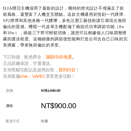
ILIA
哩亞主機採用了最新的設計，獨特的燈光設計不僅滿足了前
衛風格，還豐富了人機交互體驗。這款主機通用於悅刻一代煙彈、
SP2煙彈和其他各種一代
煙彈
，多色注塑工藝技術讓它展現出無與
倫比的質感。
哩啞
一代皮革主機配備了兩段式功率調節功能（8w
和10w），插拔三下即可輕鬆切換，讓您可以根據個人口味調整煙
霧的濃淡程度。這種細微的調節使您能夠打造出符合自己口味的完
美煙霧，帶來無與倫比的享受。
下訂快捷，配色齊全，
滿額1500免運
。
正品原廠保證，空運運送。
支持黑貓宅配以及超商自取，
貨到付款
！
添加客服
Line：
VAPEC
享受更多活動！
原價
NT$1,080.00
NT$900.00
價格
配送方式
快遞