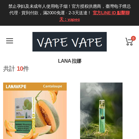
禁止孕妇及未成年人使用电子烟！官方授权供應商，臺灣电子煙总
代理 · 貨到付款，滿2000免運 · 2-3天送達！
官方LINE ID 點擊聊
天：vapec
0
LANA 拉娜
共計
10
件