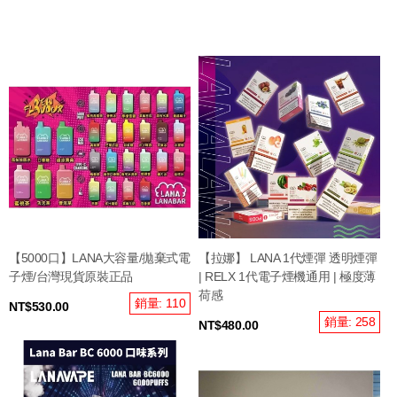
【5000口】LANA大容量/拋棄式電
【拉娜】 LANA 1代煙彈 透明煙彈
子煙/台灣現貨原裝正品
| RELX 1代電子煙機通用 | 極度薄
荷感
銷量: 110
NT$530.00
銷量: 258
NT$480.00