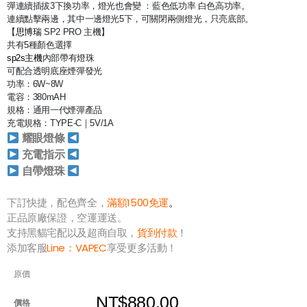
彈連續插拔3下換功率，燈光也會變 ：藍色低功率 白色高功率。
連續點擊兩邊，其中一邊燈光5下，可關閉兩側燈光，只亮底部。
【
思博瑞
SP2 PRO 主機】
共有5種顏色選擇
sp2s主機
內部帶有燈珠
可配合透明底座煙彈發光
功率：6W~8W
電容：380mAH
規格：通用一代煙彈產品
充電規格：TYPE-C｜5V/1A
耀眼燈條
充電指示
自帶燈珠
下訂快捷，配色齊全，
滿額1500免運
。
正品原廠保證，空運運送。
支持黑貓宅配以及超商自取，
貨到付款
！
添加客服
Line：
VAPEC
享受更多活動！
原價
NT$880.00
價格