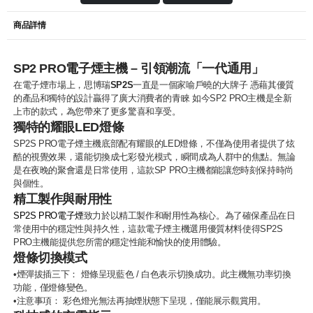
商品詳情
SP2 PRO電子煙主機 – 引領潮流「一代通用」
在電子煙市場上，思博瑞
SP2S
一直是一個家喻戶曉的大牌子 憑藉其優質
的產品和獨特的設計贏得了廣大消費者的青睞 如今SP2 PRO主機是全新
上市的款式，為您帶來了更多驚喜和享受。
獨特的耀眼LED燈條
SP2S PRO電子煙主機底部配有耀眼的LED燈條，不僅為使用者提供了炫
酷的視覺效果，還能切換成七彩發光模式，瞬間成為人群中的焦點。無論
是在夜晚的聚會還是日常使用，這款SP PRO主機都能讓您時刻保持時尚
與個性。
精工製作與耐用性
SP2S PRO電子煙
致力於以精工製作和耐用性為核心。為了確保產品在日
常使用中的穩定性與持久性，這款電子煙主機選用優質材料使得SP2S
PRO主機能提供您所需的穩定性能和愉快的使用體驗。
燈條切換模式
•煙彈拔插三下： 燈條呈現藍色 / 白色表示切換成功。此主機無功率切換
功能，僅燈條變色。
•注意事項： 彩色燈光無法再抽煙狀態下呈現，僅能展示觀賞用。