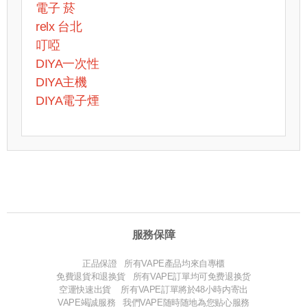
電子 菸
relx 台北
叮啞
DIYA一次性
DIYA主機
DIYA電子煙
服務保障
正品保證 所有VAPE產品均來自專櫃
免費退貨和退换貨 所有VAPE訂單均可免费退换货
空運快速出貨 所有VAPE訂單將於48小時内寄出
VAPE竭誠服務 我們VAPE随時随地為您贴心服務