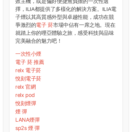
效主機，或是偏好便捷無負擔的一次性選
擇，ILIA都提供了多樣化的解決方案。ILIA電
子煙以其高質感外型與卓越性能，成功在競
爭激烈的
電子 菸
市場中佔有一席之地。現在
就踏上你的哩亞體驗之旅，感受科技與品味
完美融合的魅力吧！
一次性小煙
電子 菸 推薦
relx 電子菸
悅刻電子菸
relx 官網
relx pod
悅刻煙彈
煙 彈
LANA煙彈
sp2s 煙 彈​