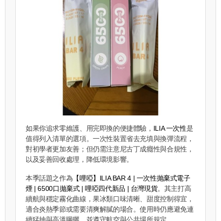
如果你追求零維護、用完即換的便捷體驗，
ILIA 一次性
是
值得列入清單的選項。一次性裝置省去充填與換彈流程，
對初學者更加友善；但仍需注意尼古丁成癮性與合規性，
以及妥善回收處理，降低環境影響。
本季話題之作為
【哩啞】ILIA BAR 4 | 一次性抛棄式電子
煙 | 6500口拋棄式 | 哩啞四代新品 | 台灣現貨
。其主打高
續航與穩定霧化曲線，果冰類口味清晰、甜度控制得宜，
適合炎熱季節或需要清爽解膩的場合。使用時仍應避免連
續猛抽與高溫曝曬，並遵守航空與公共場所規定。