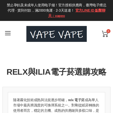
禁止孕妇及未成年人使用电子烟！官方授权供應商，臺灣电子煙总
代理 · 貨到付款，滿2000免運 · 2-3天送達！
官方LINE ID 點擊聊
天：vapec
0
RELX與ILIA電子菸選購攻略
隨著霧化技術成熟與法規逐步明確，
relx 電子菸
成為華人
市場中最具辨識度的可換彈系統之一。對剛從紙菸轉換的
使用者而言，穩定的主機、成熟的供應鏈與多樣口味，是