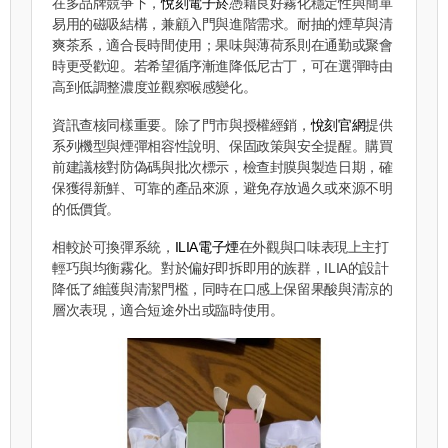
在多品牌競爭下，
悅刻電子菸
憑藉良好霧化穩定性與簡單
易用的磁吸結構，兼顧入門與進階需求。耐抽的煙草與清
爽茶系，適合長時間使用；果味與薄荷系則在通勤或聚會
時更受歡迎。若希望循序漸進降低尼古丁，可在選彈時由
高到低調整濃度並觀察喉感變化。
資訊查核同樣重要。除了門市與授權經銷，
悅刻官網
提供
系列機型與煙彈相容性說明、保固政策與安全提醒。購買
前建議核對防偽碼與批次標示，檢查封膜與製造日期，確
保獲得新鮮、可靠的產品來源，避免存放過久或來源不明
的低價貨。
相較於可換彈系統，
ILIA電子煙
在外觀與口味表現上主打
輕巧與均衡霧化。對於偏好即拆即用的族群，ILIA的設計
降低了維護與清潔門檻，同時在口感上保留果酸與清涼的
層次表現，適合短途外出或臨時使用。