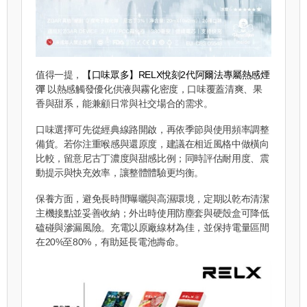
值得一提，
【口味眾多】RELX悅刻2代阿爾法專屬熱感煙
彈
以熱感觸發優化供液與霧化密度，口味覆蓋清爽、果
香與甜系，能兼顧日常與社交場合的需求。
口味選擇可先從經典線路開啟，再依季節與使用頻率調整
備貨。若你注重喉感與還原度，建議在相近風格中做橫向
比較，留意尼古丁濃度與甜感比例；同時評估耐用度、震
動提示與快充效率，讓整體體驗更均衡。
保養方面，避免長時間曝曬與高濕環境，定期以乾布清潔
主機接點並妥善收納；外出時使用防塵套與硬殼盒可降低
磕碰與滲漏風險。充電以原廠線材為佳，並保持電量區間
在20%至80%，有助延長電池壽命。