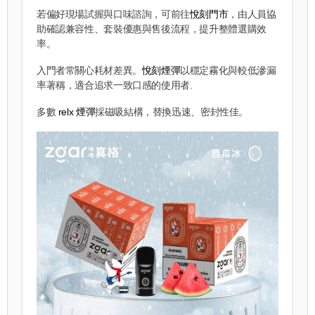
若偏好現場試握與口味諮詢，可前往
悅刻門市
，由人員協
助確認兼容性、套裝優惠與售後流程，提升整體選購效
率。
入門者常關心耗材差異。
悅刻煙彈
以穩定霧化與較低滲漏
率著稱，適合追求一致口感的使用者.
多數
relx 煙彈
採磁吸結構，替換迅速、密封性佳。