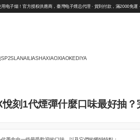
电子烟！官方授权供應商，臺灣电子煙总代理 · 貨到付款，滿2000免運 · 
機
SP2S
LANA
ILIA
SHAXIAO
XIAOKE
DIYA
LX悅刻1代煙彈什麼口味最好抽
一代墨盒中一些最受歡迎的口味，以及它們的獨特特點：