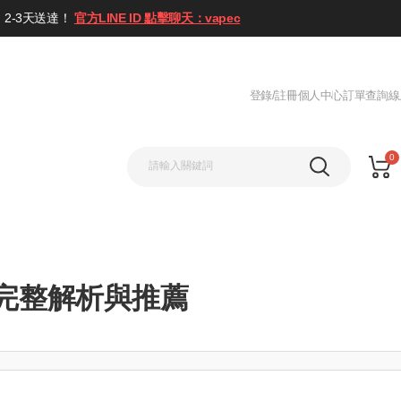
2-3天送達！
官方LINE ID 點擊聊天：vapec
登錄/註冊
個人中心
訂單查詢
線
0
？完整解析與推薦