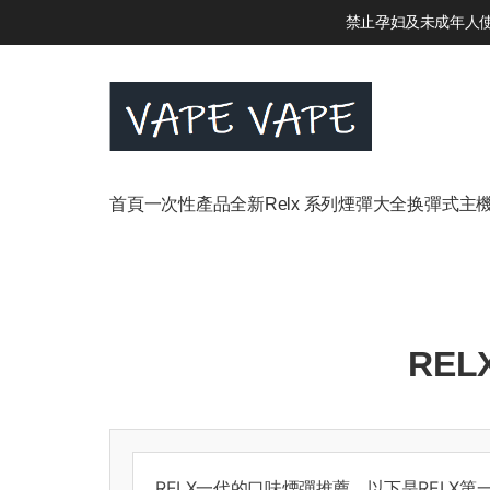
禁止孕妇及未成年人使用
首頁
一次性產品
全新Relx 系列
煙彈大全
换彈式主
RE
RELX
一代的口味煙彈推薦，以下是
RELX
第