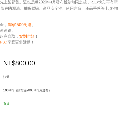
5日最先上架銷售。這也是繼2020年1月發布悅刻無限之後，RELX悅刻再有
幻影在防漏油、抽吸體驗、產品安全性、使用壽命、產品手感等十項性
全，
滿額1500免運
。
運運送。
超商自取，
貨到付款
！
APEC
享受更多活動！
NT$800.00
快遞
100NT$
（購買滿2000NT$免運費）
有貨