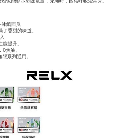
吸燈也能顯示剩餘電量，充滿時，四格呼吸燈常亮。
-冰鎮西瓜
滿了香甜的味道。
入
性能提升。
，0焦油。
代無限系列通用。