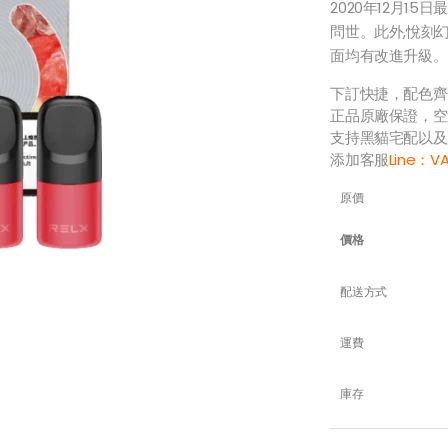
2020年12月1
問世。此外,悅刻
面均有改進升級。
下訂快捷，配色齊
正品原廠保證，空
支持黑貓宅配以及
添加客服
Line：
V
原價
價格
配送方式
運費
庫存