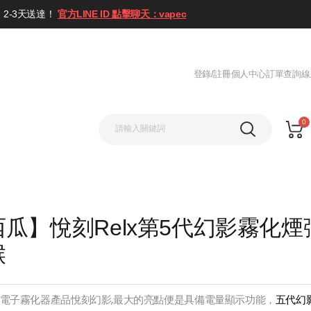
2-3天送達！
官方LINE ID 點擊聊天：vapec
登錄/註冊
個人中心
訂單查詢
線
0
瓜】悅刻Relx第5代幻影霧化煙
喉
電子霧化器產品悅刻幻影,最大的亮點便是具備電量顯示功能，
五代幻