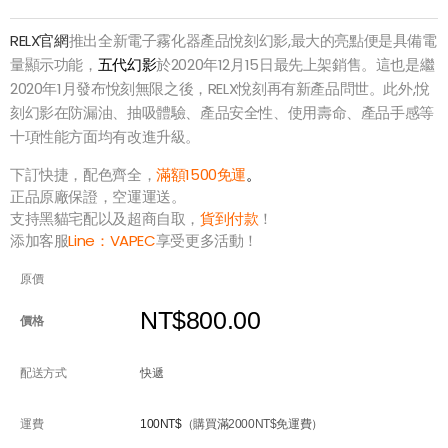
RELX官網
推出全新電子霧化器產品悅刻幻影,最大的亮點便是具備電
量顯示功能，
五代幻影
於2020年12月15日最先上架銷售。這也是繼
2020年1月發布悅刻無限之後，RELX悅刻再有新產品問世。此外,悅
刻幻影在防漏油、抽吸體驗、產品安全性、使用壽命、產品手感等
十項性能方面均有改進升級。
下訂快捷，配色齊全，
滿額1500免運
。
正品原廠保證，空運運送。
支持黑貓宅配以及超商自取，
貨到付款
！
添加客服
Line：
VAPEC
享受更多活動！
原價
NT$800.00
價格
配送方式
快遞
運費
100NT$
（購買滿2000NT$免運費）