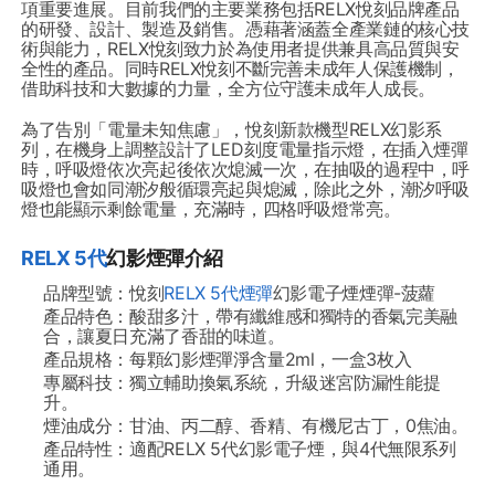
項重要進展。目前我們的主要業務包括RELX悅刻品牌產品
的研發、設計、製造及銷售。憑藉著涵蓋全產業鏈的核心技
術與能力，RELX悅刻致力於為使用者提供兼具高品質與安
全性的產品。同時RELX悅刻不斷完善未成年人保護機制，
借助科技和大數據的力量，全方位守護未成年人成長。
為了告別「電量未知焦慮」，悅刻新款機型RELX幻影系
列，在機身上調整設計了LED刻度電量指示燈，在插入煙彈
時，呼吸燈依次亮起後依次熄滅一次，在抽吸的過程中，呼
吸燈也會如同潮汐般循環亮起與熄滅，除此之外，潮汐呼吸
燈也能顯示剩餘電量，充滿時，四格呼吸燈常亮。
RELX 5代
幻影煙彈介紹
品牌型號：悅刻
RELX 5代煙彈
幻影電子煙煙彈-菠蘿
產品特色：酸甜多汁，帶有纖維感和獨特的香氣完美融
合，讓夏日充滿了香甜的味道。
產品規格：每顆幻影煙彈淨含量2ml，一盒3枚入
專屬科技：獨立輔助換氣系統，升級迷宮防漏性能提
升。
煙油成分：甘油、丙二醇、香精、有機尼古丁，0焦油。
產品特性：適配RELX 5代幻影電子煙，與4代無限系列
通用。