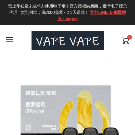
禁止孕妇及未成年人使用电子烟！官方授权供應商，臺灣电子煙总
代理 · 貨到付款，滿2000免運 · 2-3天送達！
官方LINE ID 點擊聊
天：vapec
0