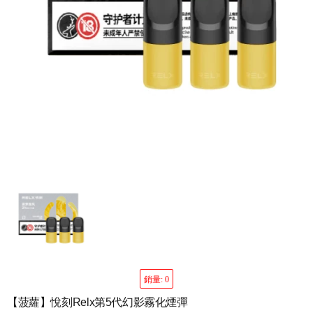
銷量: 0
【菠蘿】悅刻Relx第5代幻影霧化煙彈