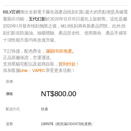
RELX官網
推出全新電子霧化器產品悅刻幻影,最大的亮點便是具備電
量顯示功能，
五代幻影
於2020年12月15日最先上架銷售。這也是繼
2020年1月發布悅刻無限之後，RELX悅刻再有新產品問世。此外,悅
刻幻影在防漏油、抽吸體驗、產品安全性、使用壽命、產品手感等
十項性能方面均有改進升級。
下訂快捷，配色齊全，
滿額1500免運
。
正品原廠保證，空運運送。
支持黑貓宅配以及超商自取，
貨到付款
！
添加客服
Line：
VAPEC
享受更多活動！
原價
NT$800.00
價格
配送方式
快遞
運費
100NT$
（購買滿2000NT$免運費）