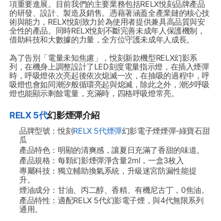
項重要進展。目前我們的主要業務包括RELX悅刻品牌產品
的研發、設計、製造及銷售。憑藉著涵蓋全產業鏈的核心技
術與能力，RELX悅刻致力於為使用者提供兼具高品質與安
全性的產品。同時RELX悅刻不斷完善未成年人保護機制，
借助科技和大數據的力量，全方位守護未成年人成長。
為了告別「電量未知焦慮」，悅刻新款機型RELX幻影系
列，在機身上調整設計了LED刻度電量指示燈，在插入煙彈
時，呼吸燈依次亮起後依次熄滅一次，在抽吸的過程中，呼
吸燈也會如同潮汐般循環亮起與熄滅，除此之外，潮汐呼吸
燈也能顯示剩餘電量，充滿時，四格呼吸燈常亮。
RELX 5代
幻影煙彈介紹
品牌型號：悅刻
RELX 5代煙彈
幻影電子煙煙彈-綠寶石甜
瓜
產品特色：
明顯的清爽感
，讓夏日充滿了香甜的味道。
產品規格：每顆幻影煙彈淨含量2ml，一盒3枚入
專屬科技：獨立輔助換氣系統，升級迷宮防漏性能提
升。
煙油成分：甘油、丙二醇、香精、有機尼古丁，0焦油。
產品特性：適配RELX 5代幻影電子煙，與4代無限系列
通用。