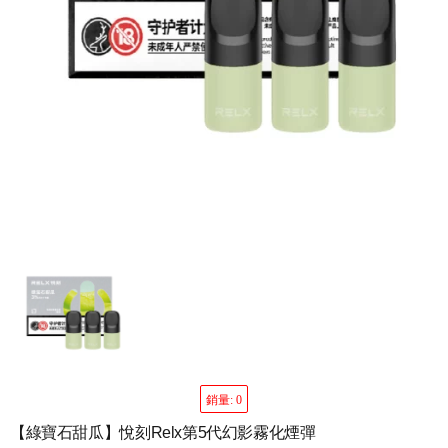
銷量: 0
【綠寶石甜瓜】悅刻Relx第5代幻影霧化煙彈