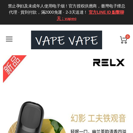
禁止孕妇及未成年人使用电子烟！官方授权供應商，臺灣电子煙总
代理 · 貨到付款，滿2000免運 · 2-3天送達！
官方LINE ID 點擊聊
天：vapec
0