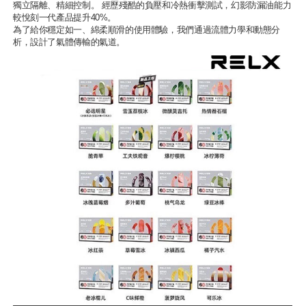
獨立隔離、精細控制。 經歷殘酷的負壓和冷熱衝擊測試，幻影防漏油能力
較悅刻一代產品提升40%。
為了給你穩定如一、綿柔順滑的使用體驗，我們通過流體力學和動態分
析，設計了氣體傳輸的氣道。