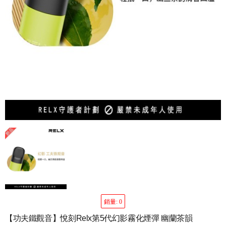
銷量: 0
【功夫鐵觀音】悅刻Relx第5代幻影霧化煙彈 幽蘭茶韻