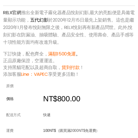
RELX官網
推出全新電子霧化器產品悅刻幻影,最大的亮點便是具備電
量顯示功能，
五代幻影
於2020年12月15日最先上架銷售。這也是繼
2020年1月發布悅刻無限之後，RELX悅刻再有新產品問世。此外,悅
刻幻影在防漏油、抽吸體驗、產品安全性、使用壽命、產品手感等
十項性能方面均有改進升級。
下訂快捷，配色齊全，
滿額1500免運
。
正品原廠保證，空運運送。
支持黑貓宅配以及超商自取，
貨到付款
！
添加客服
Line：
VAPEC
享受更多活動！
原價
NT$800.00
價格
配送方式
快遞
運費
100NT$
（購買滿2000NT$免運費）