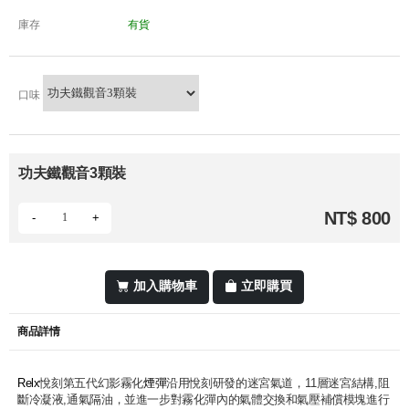
庫存
有貨
口味
功夫鐵觀音3顆裝
NT$ 800
-
+
加入購物車
立即購買
商品詳情
Relx
悅刻第五代幻影霧化
煙彈
沿用悅刻研發的迷宮氣道，11層迷宮結構,阻
斷冷凝液,通氣隔油，並進一步對霧化彈內的氣體交換和氣壓補償模塊進行