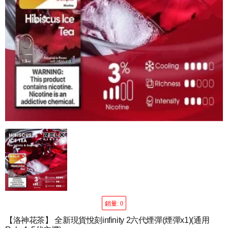
銷量: 0
【洛神花茶】 全新現貨悅刻infinity 2六代煙彈(煙彈x1)(通用