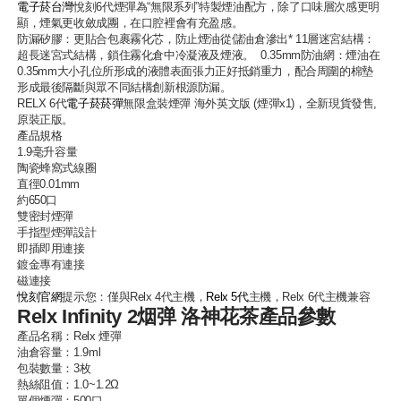
電子菸台灣
悅刻6代煙彈為“無限系列”特製煙油配方，除了口味層次感更明
顯，煙氣更收斂成團，在口腔裡會有充盈感。
防漏矽膠：更貼合包裹霧化芯，防止煙油從儲油倉滲出* 11層迷宮結構：
超長迷宮式結構，鎖住霧化倉中冷凝液及煙液。 0.35mm防油網：煙油在
0.35mm大小孔位所形成的液體表面張力正好抵銷重力，配合周圍的棉墊
形成最後隔斷與眾不同結構創新根源防漏。
RELX 6代
電子菸菸彈
無限盒裝煙彈 海外英文版 (煙彈x1)，全新現貨發售,
原裝正版。
產品規格
1.9毫升容量
陶瓷蜂窩式線圈
直徑0.01mm
約650口
雙密封煙彈
手指型煙彈設計
即插即用連接
鍍金專有連接
磁連接
悅刻官網
提示您：僅與Relx 4代主機，
Relx 5代
主機，Relx 6代主機兼容
Relx Infinity 2烟弹 洛神花茶產品參數
產品名稱：
Relx 煙彈
油倉容量：1.9ml
包裝數量：3枚
熱絲阻值：1.0~1.2Ω
單個煙彈：500口