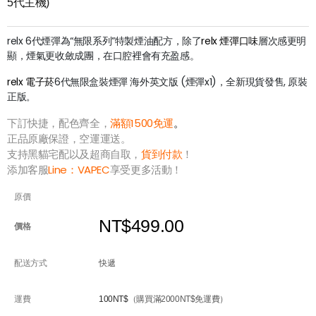
5代主機)
relx 6代煙彈為“無限系列”特製煙油配方，除了
relx 煙彈口味
層次感更明
顯，煙氣更收斂成團，在口腔裡會有充盈感。
relx 電子菸
6代無限盒裝煙彈 海外英文版 (煙彈x1)，全新現貨發售, 原裝
正版
。
下訂快捷，配色齊全，
滿額1500免運
。
正品原廠保證，空運運送。
支持黑貓宅配以及超商自取，
貨到付款
！
添加客服
Line：
VAPEC
享受更多活動！
原價
NT$499.00
價格
配送方式
快遞
運費
100NT$
（購買滿2000NT$免運費）