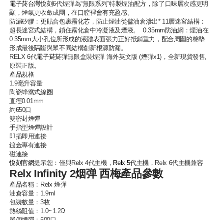
電子菸台灣
悅刻6代煙彈為“無限系列”特製煙油配方，除了口味層次感更明
顯，煙氣更收斂成團，在口腔裡會有充盈感。
防漏矽膠：更貼合包裹霧化芯，防止煙油從儲油倉滲出* 11層迷宮結構：
超長迷宮式結構，鎖住霧化倉中冷凝液及煙液。 0.35mm防油網：煙油在
0.35mm大小孔位所形成的液體表面張力正好抵銷重力，配合周圍的棉墊
形成最後隔斷與眾不同結構創新根源防漏。
RELX 6代
電子菸菸彈
無限盒裝煙彈 海外英文版 (煙彈x1)，全新現貨發售,
原裝正版。
產品規格
1.9毫升容量
陶瓷蜂窩式線圈
直徑0.01mm
約650口
雙密封煙彈
手指型煙彈設計
即插即用連接
鍍金專有連接
磁連接
悅刻官網
提示您：僅與Relx 4代主機，
Relx 5代
主機，Relx 6代主機兼容
Relx Infinity 2烟弹 西梅產品參數
產品名稱：
Relx 煙彈
油倉容量：1.9ml
包裝數量：3枚
熱絲阻值：1.0~1.2Ω
單個煙彈：500口