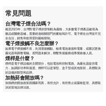
常見問題
台灣電子煙合法嗎？
截至2023年，台灣對電子煙的管制較為嚴格，大多數電子煙產品被視為
藥品或醫療器械，需要經過相關部門的審核和許可。電子煙在台灣並不完
全合法，銷售和使用受到嚴格限制。
電子煙接觸不良怎麼辦？
如果電子煙接觸不良，先清潔接觸點、檢查電池連接和電量，或嘗試更換
霧化器和調整電極。若問題未解決，聯繫售後服務或專業維修人員。
煙桿是什麼？
煙桿是電子煙設備的主體部分，包括電池和控制電路。為霧化器提供電
力，如調節功率和溫度。煙桿可以是筆型、盒子型或其他形狀，具體取決
於設備的類型和品牌。
加熱菸會開放嗎？
加熱煙的開放政策因國家而異，有些允許，有些禁止或嚴格監管。具體取
決於當地法律法規。