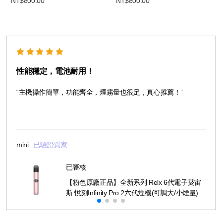
NT$800.00
NT$800.00
性能穩定，電池耐用！
“主機操作簡單，功能齊全，煙霧量也很足，真心推薦！”
mini
已驗證買家
已審核
【粉色原廠正品】全新系列 Relx 6代電子菸宙
斯 悅刻Infinity Pro 2六代煙機(可調大/小煙量)
支持Relx 4/5代煙彈通用 (下訂秒發貨)