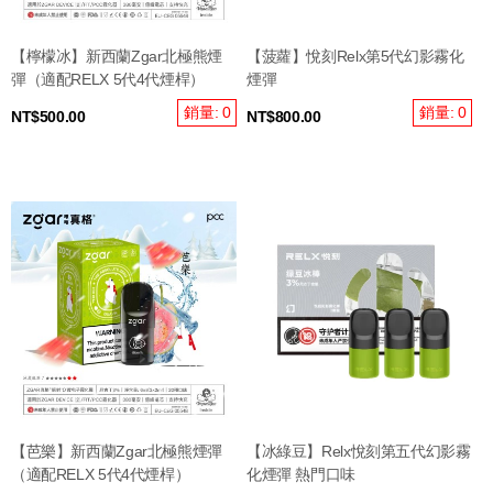
【檸檬冰】新西蘭Zgar北極熊煙
【菠蘿】悅刻Relx第5代幻影霧化
彈（適配RELX 5代4代煙桿）
煙彈
銷量: 0
銷量: 0
NT$500.00
NT$800.00
【芭樂】新西蘭Zgar北極熊煙彈
【冰綠豆】Relx悅刻第五代幻影霧
（適配RELX 5代4代煙桿）
化煙彈 熱門口味