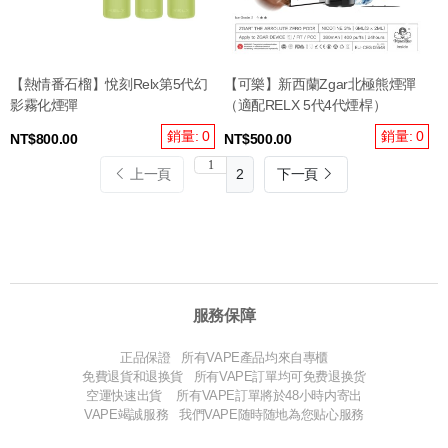
【熱情番石榴】悅刻Relx第5代幻
【可樂】新西蘭Zgar北極熊煙彈
影霧化煙彈
（適配RELX 5代4代煙桿）
銷量: 0
銷量: 0
NT$800.00
NT$500.00
上一頁
2
下一頁
服務保障
正品保證 所有VAPE產品均來自專櫃
免費退貨和退换貨 所有VAPE訂單均可免费退换货
空運快速出貨 所有VAPE訂單將於48小時内寄出
VAPE竭誠服務 我們VAPE随時随地為您贴心服務