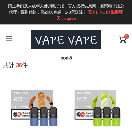
禁止孕妇及未成年人使用电子烟！官方授权供應商，臺灣电子煙总
代理 · 貨到付款，滿2000免運 · 2-3天送達！
官方LINE ID 點擊聊
天：vapec
0
pod-5
共計
36
件